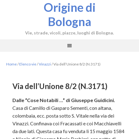
Origine di
Bologna
Vie, strade, vicoli, piazze, luoghi di Bologna.
Home
/
Elenco vie
/
Vinazzi
/
Via dell’Unione 8/2 (N.3171)
Via dell’Unione 8/2 (N.3171)
Dalle “Cose Notabili …” di Giuseppe Guidicini.
Casa di Camillo di Gasparo Sementi, con altana,
colombaia, ecc. posta sotto S. Vitale nella via dei
Vinazzi. Confinava coi Fracassati e coi Macchiavelli
da due lati. Questa casa fu venduta li 15 maggio 1584
a Nicolo di Giacomo Maria Barbieri, con patto di