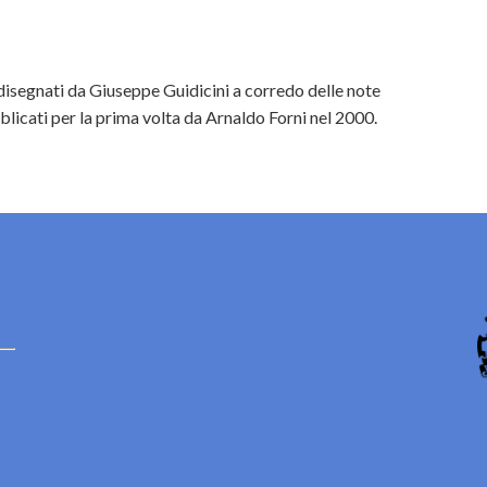
disegnati da Giuseppe Guidicini a corredo delle note
licati per la prima volta da Arnaldo Forni nel 2000.