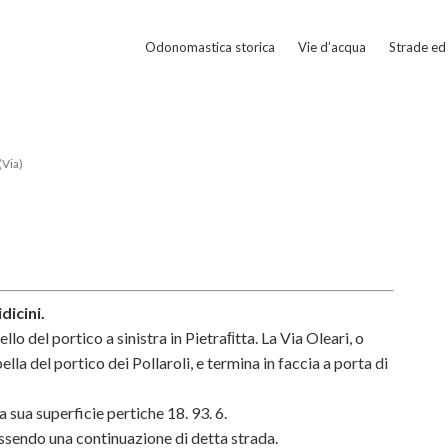
Odonomastica storica
Vie d’acqua
Strade ed 
(Via)
dicini.
lo del portico a sinistra in Pietraﬁtta. La Via Oleari, o
lla del portico dei Pollaroli, e termina in faccia a porta di
la sua superficie pertiche 18. 93. 6.
ssendo una continuazione di detta strada.