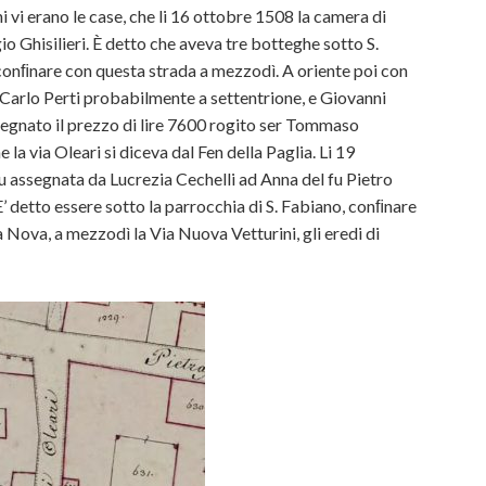
ni vi erano le case, che li 16 ottobre 1508 la camera di
 Ghisilieri. È detto che aveva tre botteghe sotto S.
 conﬁnare con questa strada a mezzodì. A oriente poi con
, Carlo Perti probabilmente a settentrione, e Giovanni
segnato il prezzo di lire 7600 rogito ser Tommaso
a via Oleari si diceva dal Fen della Paglia. Li 19
assegnata da Lucrezia Cechelli ad Anna del fu Pietro
. E’ detto essere sotto la parrocchia di S. Fabiano, conﬁnare
a Nova, a mezzodì la Via Nuova Vetturini, gli eredi di