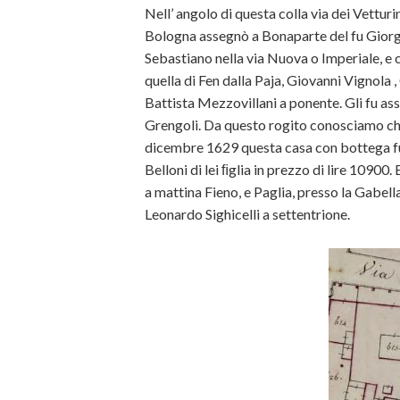
Nell’ angolo di questa colla via dei Vetturi
Bologna assegnò a Bonaparte del fu Giorgio
Sebastiano nella via Nuova o Imperiale, e
quella di Fen dalla Paja, Giovanni Vignola 
Battista Mezzovillani a ponente. Gli fu as
Grengoli. Da questo rogito conosciamo che l
dicembre 1629 questa casa con bottega fu 
Belloni di lei ﬁglia in prezzo di lire 10900
a mattina Fieno, e Paglia, presso la Gabell
Leonardo Sighicelli a settentrione.