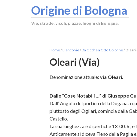
Origine di Bologna
Vie, strade, vicoli, piazze, luoghi di Bologna.
Home
/
Elenco vie
/
Da Ocche a Otto Colonne
/
Oleari 
Oleari (Via)
Denominazione attuale:
via Oleari
.
Dalle “Cose Notabili …” di Giuseppe Gui
Dall’ Angolo del portico della Dogana a quel
piuttosto degli Ogliari, comincia dalla Gabe
Castello.
La sua lunghezza è di pertiche 13. 00. 6 , e 
Anticamente si diceva Fieno della Paglia e