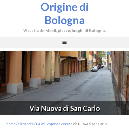
Origine di
Bologna
Vie, strade, vicoli, piazze, luoghi di Bologna.
Via Nuova di San Carlo
Home
/
Elenco vie
/
Da Val D'Aposa a Zecca
/
Via Nuova di San Carlo