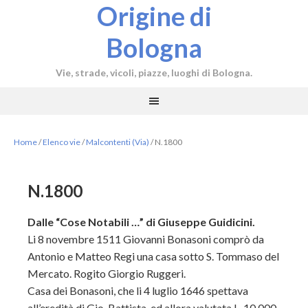
Origine di
Bologna
Vie, strade, vicoli, piazze, luoghi di Bologna.
Home
/
Elenco vie
/
Malcontenti (Via)
/
N.1800
N.1800
Dalle “Cose Notabili …” di Giuseppe Guidicini.
Li 8 novembre 1511 Giovanni Bonasoni comprò da
Antonio e Matteo Regi una casa sotto S. Tommaso del
Mercato. Rogito Giorgio Ruggeri.
Casa dei Bonasoni, che li 4 luglio 1646 spettava
all’eredità di Gio. Battista, ed allora valutata L. 10,000