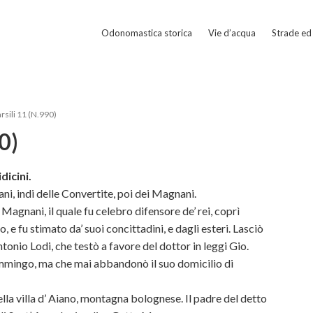
Odonomastica storica
Vie d’acqua
Strade ed 
rsili 11 (N.990)
0)
dicini.
ani, indi delle Convertite, poi dei Magnani.
agnani, il quale fu celebro difensore de’ rei, coprì
, e fu stimato da’ suoi concittadini, e dagli esteri. Lasciò
tonio Lodi, che testò a favore del dottor in leggi Gio.
iammingo, ma che mai abbandonò il suo domicilio di
lla villa d’ Aiano, montagna bolognese. Il padre del detto