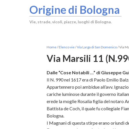
Origine di Bologna
Vie, strade, vicoli, piazze, luoghi di Bologna.
Home
/
Elenco vie
/
Via Larga di San Domenico
/
Via Ma
Via Marsili 11 (N.99
Dalle “Cose Notabili …” di Giuseppe Gui
Il N. 990 nel 1617 era di Paolo Emilio Balz
Appartennero poi ambidue all’avv. Ignazio M
cariche luminose durante il governo italiano
erede la moglie Rosalia figlia del notaro An
Battista de Coch, il quale fu collegiale F
Bologna.
I Magnani di questa stirpe erano oriundi de