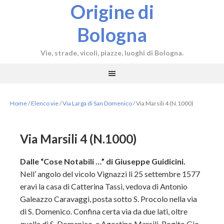
Origine di
Bologna
Vie, strade, vicoli, piazze, luoghi di Bologna.
Home
/
Elenco vie
/
Via Larga di San Domenico
/
Via Marsili 4 (N.1000)
Via Marsili 4 (N.1000)
Dalle “Cose Notabili …” di Giuseppe Guidicini.
Nell’ angolo del vicolo Vignazzi li 25 settembre 1577
eravi la casa di Catterina Tassi, vedova di Antonio
Galeazzo Caravaggi, posta sotto S. Procolo nella via
di S. Domenico. Confina certa via da due lati, oltre
quella di S. Domenico, e Agostino Marsili. Rogito Gio.