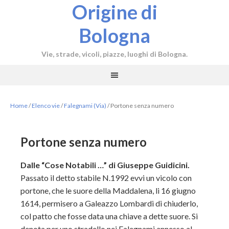
Origine di
Bologna
Vie, strade, vicoli, piazze, luoghi di Bologna.
Home
/
Elenco vie
/
Falegnami (Via)
/
Portone senza numero
Portone senza numero
Dalle “Cose Notabili …” di Giuseppe Guidicini.
Passato il detto stabile N.1992 evvi un vicolo con
portone, che le suore della Maddalena, li 16 giugno
1614, permisero a Galeazzo Lombardi di chiuderlo,
col patto che fosse data una chiave a dette suore. Si
denota per uno stradello nei Falegnami annesso al