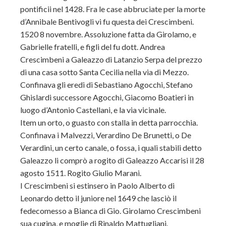
pontificii nel 1428. Fra le case abbruciate per la morte
d’Annibale Bentivogli vi fu questa dei Crescimbeni.
1520 8 novembre. Assoluzione fatta da Girolamo, e
Gabrielle fratelli, e figli del fu dott. Andrea
Crescimbeni a Galeazzo di Latanzio Serpa del prezzo
di una casa sotto Santa Cecilia nella via di Mezzo.
Confinava gli eredi di Sebastiano Agocchi, Stefano
Ghislardi successore Agocchi, Giacomo Boatieri in
luogo d’Antonio Castellani, e la via vicinale.
Item un orto, o guasto con stalla in detta parrocchia.
Confinava i Malvezzi, Verardino De Brunetti, o De
Verardini, un certo canale, o fossa, i quali stabili detto
Galeazzo li comprò a rogito di Galeazzo Accarisi il 28
agosto 1511. Rogito Giulio Marani.
I Crescimbeni si estinsero in Paolo Alberto di
Leonardo detto il juniore nel 1649 che lasciò il
fedecomesso a Bianca di Gio. Girolamo Crescimbeni
sua cugina, e moglie di Rinaldo Mattugliani.