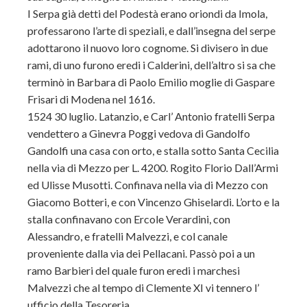
I Serpa già detti del Podestà erano oriondi da Imola,
professarono l’arte di speziali, e dall’insegna del serpe
adottarono il nuovo loro cognome. Si divisero in due
rami, di uno furono eredi i Calderini, dell’altro si sa che
terminò in Barbara di Paolo Emilio moglie di Gaspare
Frisari di Modena nel 1616.
1524 30 luglio. Latanzio, e Carl’ Antonio fratelli Serpa
vendettero a Ginevra Poggi vedova di Gandolfo
Gandolfi una casa con orto, e stalla sotto Santa
Cecilia
nella via di Mezzo per L. 4200. Rogito Florio Dall’Armi
ed Ulisse Musotti. Confinava nella via di Mezzo con
Giacomo Botteri, e con Vincenzo Ghiselardi. L’orto e la
stalla confinavano con Ercole Verardini, con
Alessandro, e fratelli Malvezzi, e col canale
proveniente dalla via dei Pellacani. Passò poi a un
ramo Barbieri del quale furon eredi i marchesi
Malvezzi che al tempo di Clemente XI vi tennero l’
ufficio della Tesoreria.