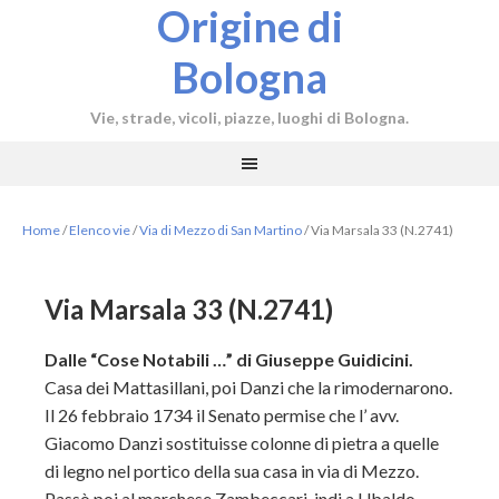
Origine di
Bologna
Vie, strade, vicoli, piazze, luoghi di Bologna.
Home
/
Elenco vie
/
Via di Mezzo di San Martino
/
Via Marsala 33 (N.2741)
Via Marsala 33 (N.2741)
Dalle “Cose Notabili …” di Giuseppe Guidicini.
Casa dei Mattasillani, poi Danzi che la rimodernarono.
Il 26 febbraio 1734 il Senato permise che l’ avv.
Giacomo Danzi sostituisse colonne di pietra a quelle
di legno nel portico della sua casa in via di Mezzo.
Passò poi al marchese Zambeccari, indi a Ubaldo