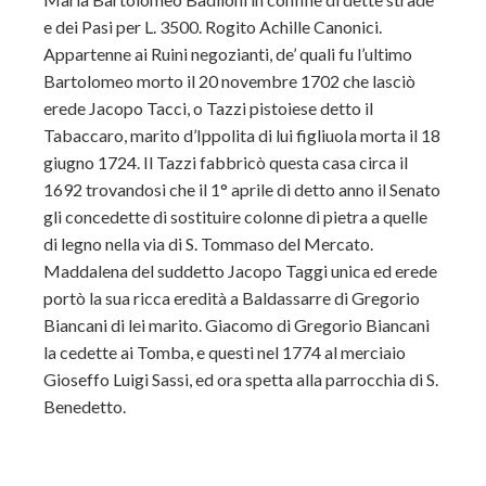
e dei Pasi per L. 3500. Rogito Achille Canonici.
Appartenne ai Ruini negozianti, de’ quali fu l’ultimo
Bartolomeo morto il 20 novembre 1702 che lasciò
erede Jacopo Tacci, o Tazzi pistoiese detto il
Tabaccaro, marito d’Ippolita di lui figliuola morta il 18
giugno 1724. Il Tazzi fabbricò questa casa circa il
1692 trovandosi che il 1° aprile di detto anno il Senato
gli concedette di sostituire colonne di pietra a quelle
di legno nella via di S. Tommaso del Mercato.
Maddalena del suddetto Jacopo Taggi unica ed erede
portò la sua ricca eredità a Baldassarre di Gregorio
Biancani di lei marito. Giacomo di Gregorio Biancani
la cedette ai Tomba, e questi nel 1774 al merciaio
Gioseffo Luigi Sassi, ed ora spetta alla parrocchia di S.
Benedetto.