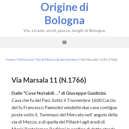
Origine di
Bologna
Vie, strade, vicoli, piazze, luoghi di Bologna.
Home
/
Elenco vie
/
Via di Mezzo di San Martino
/
Via Marsala 11 (N.1766)
Via Marsala 11 (N.1766)
Dalle “Cose Notabili …” di Giuseppe Guidicini.
Casa che fu del Pasi. Sotto il 7 novembre 1600 Curzio
del fu Francesco Pannolini vendette due case contigue
poste sotto S. Tommaso del Mercato nell’ angolo della
via di Mezzo, e di quella dei Pillastri agli eredi di
Maria Bartolomeo Badiloni in confine di dette strade