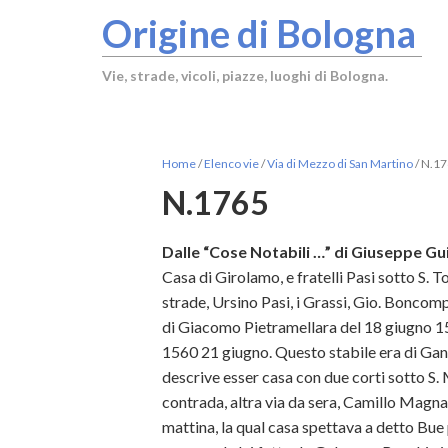
Origine di Bologna
Vie, strade, vicoli, piazze, luoghi di Bologna.
Home
/
Elenco vie
/
Via di Mezzo di San Martino
/
N.17
N.1765
Dalle “Cose Notabili …” di Giuseppe Gui
Casa di Girolamo, e fratelli Pasi sotto S
strade, Ursino Pasi, i Grassi, Gio. Boncom
di Giacomo Pietramellara del 18 giugno 1
1560 21 giugno. Questo stabile era di Gan
descrive esser casa con due corti sotto S
contrada, altra via da sera, Camillo Magn
mattina, la qual casa spettava a detto Bue 