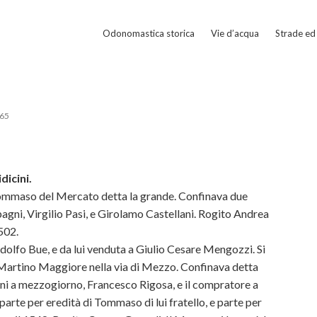
Odonomastica storica
Vie d’acqua
Strade ed 
65
dicini.
. Tommaso del Mercato detta la grande. Confinava due
pagni, Virgilio Pasi, e Girolamo Castellani. Rogito Andrea
502.
dolfo Bue, e da lui venduta a Giulio Cesare Mengozzi. Si
. Martino Maggiore nella via di Mezzo. Confinava detta
ani a mezzogiorno, Francesco Rigosa, e il compratore a
parte per eredità di Tommaso di lui fratello, e
parte per