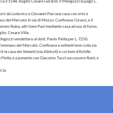
ca il 1548. Rogito Cesare Gerardi. Il Mengozzi la pagò L.
ò da Lodovico e Giovanni Pasi una casa con orto e
so del Mercato in via di Mezzo. Confinava i Grassi, e il
meo Ruina, altri beni Pasi mediante casa ad uso di forno,
gito. Cesare Villa.
ingozzi vendettero al dott. Paolo Piella per L. 7250.
Tommaso del Mercato. Confinava a settentrione colla via
è la casa dei Venenti (via Albiroli) e coi beni d’Achille
 Piella, e a ponente con Giacomo Tazzi successore Ruini, e
 Clò