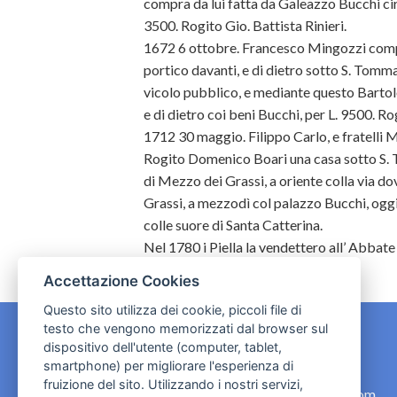
compra da lui fatta da Galeazzo Bucchi cir
3500. Rogito Gio. Battista Rinieri.
1672 6 ottobre. Francesco Mingozzi compr
portico davanti, e di dietro sotto S. Tomma
vicolo pubblico, e mediante questo Bartolo
e di dietro coi beni Bucchi, per L. 9500. Ro
1712 30 maggio. Filippo Carlo, e fratelli M
Rogito Domenico Boari una casa sotto S. 
di Mezzo dei Grassi, a oriente colla via dov’
Grassi, a mezzodì col palazzo Bucchi, oggi
colle suore di Santa Catterina.
Nel 1780 i Piella la vendettero all’ Abbate
Accettazione Cookies
Questo sito utilizza dei cookie, piccoli file di
testo che vengono memorizzati dal browser sul
dispositivo dell'utente (computer, tablet,
CONTATTI
smartphone) per migliorare l'esperienza di
fruizione del sito. Utilizzando i nostri servizi,
contact.originebologna@gmail.com