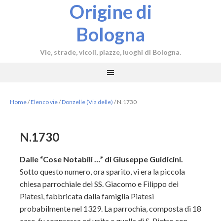
Origine di
Bologna
Vie, strade, vicoli, piazze, luoghi di Bologna.
Home
/
Elenco vie
/
Donzelle (Via delle)
/
N.1730
N.1730
Dalle “Cose Notabili …” di Giuseppe Guidicini.
Sotto questo numero, ora sparito, vi era la piccola
chiesa parrochiale dei SS. Giacomo e Filippo dei
Piatesi, fabbricata dalla famiglia Piatesi
probabilmente nel 1329. La parrochia, composta di 18
case, fu soppressa ed unita a quella di S. Pietro con