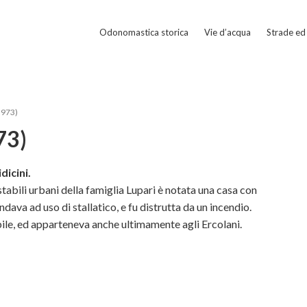
Odonomastica storica
Vie d’acqua
Strade ed 
.973)
73)
dicini.
stabili urbani della famiglia Lupari è notata una casa con
ndava ad uso di stallatico, e fu distrutta da un incendio.
bile, ed apparteneva anche ultimamente agli Ercolani.