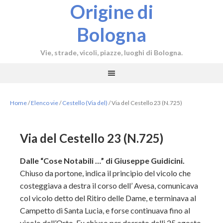
Origine di
Bologna
Vie, strade, vicoli, piazze, luoghi di Bologna.
Home
/
Elenco vie
/
Cestello (Via del)
/
Via del Cestello 23 (N.725)
Via del Cestello 23 (N.725)
Dalle “Cose Notabili …” di Giuseppe Guidicini.
Chiuso da portone, indica il principio del vicolo che
costeggiava a destra il corso dell’ Avesa, comunicava
col vicolo detto del Ritiro delle Dame, e terminava al
Campetto di Santa Lucia, e forse continuava fino al
vicolo dell’Orto. Fu chiuso per decreto delli 25 agosto