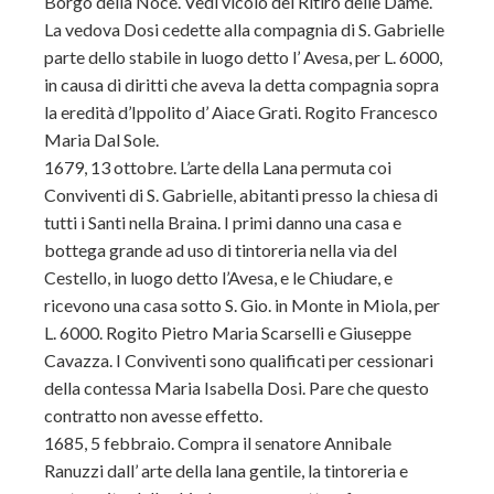
Borgo della Noce. Vedi vicolo del Ritiro delle Dame.
La vedova Dosi cedette alla compagnia di S. Gabrielle
parte dello stabile in luogo detto l’ Avesa, per L. 6000,
in causa di diritti che aveva la detta compagnia sopra
la eredità d’Ippolito d’ Aiace Grati. Rogito Francesco
Maria Dal Sole.
1679, 13 ottobre. L’arte della Lana permuta coi
Conviventi di S. Gabrielle, abitanti presso la chiesa di
tutti i Santi nella Braina. I primi danno una casa e
bottega grande ad uso di tintoreria nella via del
Cestello, in luogo detto l’Avesa, e le Chiudare, e
ricevono una casa sotto S. Gio. in Monte in Miola, per
L. 6000. Rogito Pietro Maria Scarselli e Giuseppe
Cavazza. I Conviventi sono qualificati per cessionari
della contessa Maria Isabella Dosi. Pare che questo
contratto non avesse effetto.
1685, 5 febbraio. Compra il senatore Annibale
Ranuzzi dall’ arte della lana gentile, la tintoreria e