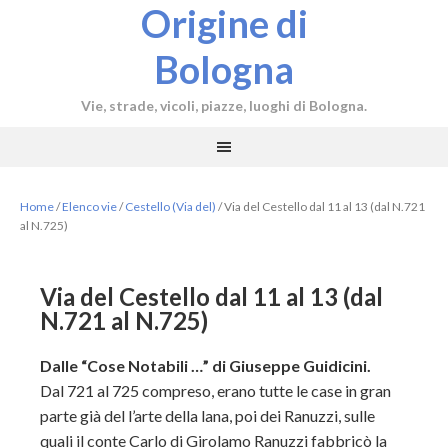
Origine di
Bologna
Vie, strade, vicoli, piazze, luoghi di Bologna.
Home
/
Elenco vie
/
Cestello (Via del)
/
Via del Cestello dal 11 al 13 (dal N.721
al N.725)
Via del Cestello dal 11 al 13 (dal
N.721 al N.725)
Dalle “Cose Notabili …” di Giuseppe Guidicini.
Dal 721 al 725 compreso, erano tutte le case in gran
parte già del l’arte della lana, poi dei Ranuzzi, sulle
quali il conte Carlo di Girolamo Ranuzzi fabbricò la