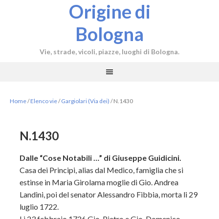
Origine di
Bologna
Vie, strade, vicoli, piazze, luoghi di Bologna.
Home
/
Elenco vie
/
Gargiolari (Via dei)
/
N.1430
N.1430
Dalle “Cose Notabili …” di Giuseppe Guidicini.
Casa dei Principi, alias dal Medico, famiglia che si
estinse in Maria Girolama moglie di Gio. Andrea
Landini, poi del senator Alessandro Fibbia, morta li 29
luglio 1722.
Li 23 febbraio 1726 Gio. Pietro e Gio. Domenico,