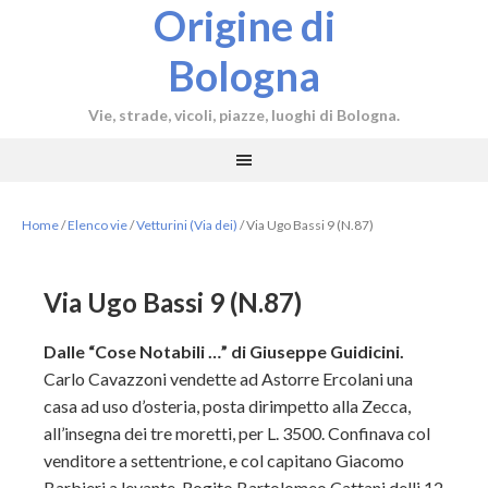
Origine di
Bologna
Vie, strade, vicoli, piazze, luoghi di Bologna.
Home
/
Elenco vie
/
Vetturini (Via dei)
/
Via Ugo Bassi 9 (N.87)
Via Ugo Bassi 9 (N.87)
Dalle “Cose Notabili …” di Giuseppe Guidicini.
Carlo Cavazzoni vendette ad Astorre Ercolani una
casa ad uso d’osteria, posta dirimpetto alla Zecca,
all’insegna dei tre moretti, per L. 3500. Confinava col
venditore a settentrione, e col capitano Giacomo
Barbieri a levante. Rogito Bartolomeo Cattani delli 12