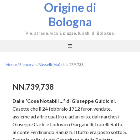
Origine di
Bologna
Vie, strade, vicoli, piazze, luoghi di Bologna.
Home
/
Elenco vie
/
Vasselli (Via)
/
NN.739,738
NN.739,738
Dalle “Cose Notabili …” di Giuseppe Guidicini.
Casette che li 24 febbraio 1712 furon vendute,
assieme ad altre quattro e ad un orto, dai marchesi
Giuseppe Carlo e Lodovico Garganelli, fratelli Ratta,
al conte Ferdinando Ranuzzi. Il tutto era posto sotto S.
Procolo nella via del Crocefisso e delle Ballotte.