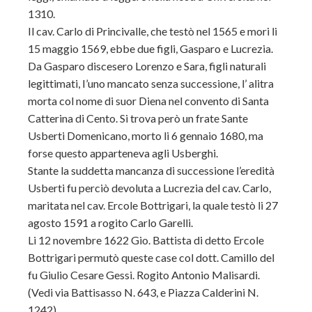
1310.
Il cav. Carlo di Princivalle, che testò nel 1565 e mori li
15 maggio 1569, ebbe due figli, Gasparo e Lucrezia.
Da Gasparo discesero Lorenzo e Sara, figli naturali
legittimati, I’uno mancato senza successione, l’ alitra
morta col nome di suor Diena nel convento di Santa
Catterina di Cento. Si trova però un frate Sante
Usberti Domenicano, morto li 6 gennaio 1680, ma
forse questo apparteneva agli Usberghi.
Stante la suddetta mancanza di successione l’eredità
Usberti fu perciò devoluta a Lucrezia del cav. Carlo,
maritata nel cav. Ercole Bottrigari, la quale testò li 27
agosto 1591 a rogito Carlo Garelli.
Li 12 novembre 1622 Gio. Battista di detto Ercole
Bottrigari permutò queste case col dott. Camillo del
fu Giulio Cesare Gessi. Rogito Antonio Malisardi.
(Vedi via Battisasso N. 643, e Piazza Calderini N.
1242).