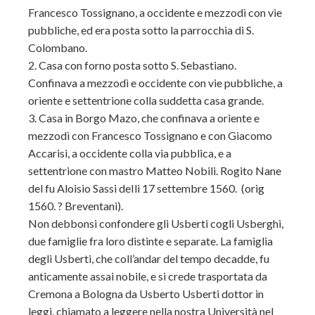
Francesco Tossignano, a occidente e mezzodì con vie
pubbliche, ed era posta sotto la parrocchia di S.
Colombano.
2. Casa con forno posta sotto S. Sebastiano.
Confinava a mezzodì e occidente con vie pubbliche, a
oriente e settentrione colla suddetta casa grande.
3. Casa in Borgo Mazo, che confinava a oriente e
mezzodì con Francesco Tossignano e con Giacomo
Accarisi, a occidente colla via pubblica, e a
settentrione con mastro Matteo Nobili. Rogito Nane
del fu Aloisio Sassi deIli 17 settembre 1560.
(orig
1560. ? Breventani).
Non debbonsi confondere gli Usberti cogli Usberghi,
due famiglie fra loro distinte e separate. La famiglia
degli Usberti, che coll’andar del tempo decadde, fu
anticamente assai nobile, e si crede trasportata da
Cremona a Bologna da Usberto Usberti dottor in
leggi, chiamato a leggere nella nostra Università nel