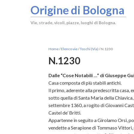
Origine di Bologna
Vie, strade, vicoli, piazze, luoghi di Bologna.
Home
/
Elenco vie
/
Toschi (Via)
/
N.1230
N.1230
Dalle “Cose Notabili …” di Giuseppe Gui
Casa composta di più stabili antichi.
Il primo, aderente alla predescritta casa, 
sotto quella
di Santa Maria della Chiavica,
settembre 1360, a rogito di Giovanni Casta
Castel de’ Britti.
Appartenne in seguito a Girolamo Orsi, poi 
vendette a Serapione di Tommaso Vittori, 