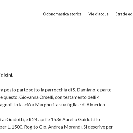
Odonomastica storica
Vie d’acqua
Strade ed 
dicini.
era posto parte sotto la parrocchia di S. Damiano, e parte
 e questo, Giovanna Orselli, con testamento delli 4
gnoli, lo lasciò a Margherita sua figlia e di Almerico
ai Guidotti, e li 24 aprile 1536 Aurelio Guidotti lo
per L. 1500. Rogito Gio. Andrea Morandi. Si descrive per