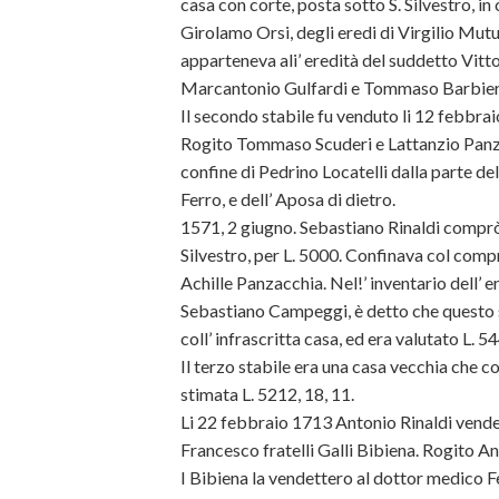
casa con corte, posta sotto S. Silvestro, in 
Girolamo Orsi, degli eredi di Virgilio Mutui
apparteneva ali’ eredità del suddetto Vitt
Marcantonio Gulfardi e Tommaso Barbier
Il secondo stabile fu venduto li 12 febbra
Rogito Tommaso Scuderi e Lattanzio Panzacc
confine di Pedrino Locatelli dalla parte del
Ferro, e dell’ Aposa di dietro.
1571, 2 giugno. Sebastiano Rinaldi comprò 
Silvestro, per L. 5000. Confinava col com
Achille Panzacchia. Nel!’ inventario dell’ e
Sebastiano Campeggi, è detto che questo s
coll’ infrascritta casa, ed era valutato L. 54
Il terzo stabile era una casa vecchia che co
stimata L. 5212, 18, 11.
Li 22 febbraio 1713 Antonio Rinaldi vendet
Francesco fratelli Galli Bibiena. Rogito 
I Bibiena la vendettero al dottor medico Fe