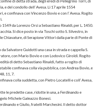
confine di detta strada, degli eredi di Pellegrino Torri, di
a, e del condollo dell’ Avesa. Li 17 aprile 1554
ori, e confinava con Vincenzo Bovio e con l’ Avesa. Rogito
i.
io 1549 da Lorenzo Orsi a Sebastiano Rinaldi, per L. 1450.
hia. Si dice posto in via Toschi sotto S. Silvestro, in
le Chiavature, di Serapione Vittori dalla parie di Ponte di
da Salvatore Guidotti una casa in strada e cappella S.
pratore, con Mario Bovio e con Lodovico Giroldi. Rogito
redità di detto Sebastiano Rinaldi, fatto a rogito di
tabile confinava colla via pubblica, con Andrea Bovio, e
48, 11, 7.
nfinava colla suddetta, con Pietro Locatelli e coll’ Avesa,
te le predette case, ridotte in una, a Ferdinando e
Angelo Michele Galeazzo Bonesi.
rdinando e Giulio, fratelli Marchesini. Il detto dottor