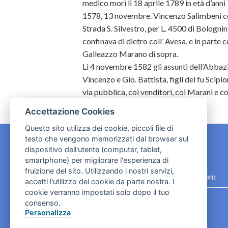
medico morì li 18 aprile 1789 in età d’anni 
1578, 13 novembre. Vincenzo Salimbeni c
Strada S. Silvestro, per L. 4500 di Bologn
confinava di dietro coll’ Avesa, e in parte c
Galleazzo Marano di sopra.
Li 4 novembre 1582 gli assunti dell’Abbazi
Vincenzo e Gio. Battista, figli del fu Scipi
via pubblica, coi venditori, coi Marani e 
Accettazione Cookies
Questo sito utilizza dei cookie, piccoli file di
testo che vengono memorizzati dal browser sul
dispositivo dell'utente (computer, tablet,
CONTATTI
smartphone) per migliorare l'esperienza di
fruizione del sito. Utilizzando i nostri servizi,
contact.originebologna@gmail.com
accetti l'utilizzo dei cookie da parte nostra. I
cookie verranno impostati solo dopo il tuo
Cookies e informativa privacy
consenso.
Personalizza