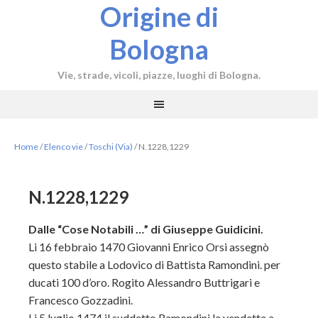
Origine di
Bologna
Vie, strade, vicoli, piazze, luoghi di Bologna.
Home
/
Elenco vie
/
Toschi (Via)
/
N.1228,1229
N.1228,1229
Dalle “Cose Notabili …” di Giuseppe Guidicini.
Li 16 febbraio 1470 Giovanni Enrico Orsi assegnò
questo stabile a Lodovico di Battista Ramondini. per
ducati 100 d’oro. Rogito Alessandro Buttrigari e
Francesco Gozzadini.
Li 5 luglio 1474 il suddetto Ramondini la vendette a