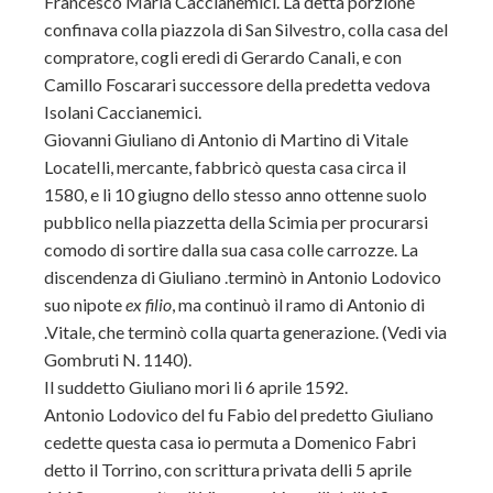
Francesco Maria Caccianemici. La detta porzione
confinava colla piazzola di San Silvestro, colla casa del
compratore, cogli eredi di Gerardo Canali, e con
Camillo Foscarari successore della predetta vedova
Isolani Caccianemici.
Giovanni Giuliano di Antonio di Martino di Vitale
LocateIli, mercante, fabbricò questa casa circa il
1580, e li 10 giugno dello stesso anno ottenne suolo
pubblico nella piazzetta della Scimia per procurarsi
comodo di sortire dalla sua casa colle carrozze. La
discendenza di Giuliano .terminò in Antonio Lodovico
suo nipote
ex filio
, ma continuò il ramo di Antonio di
.Vitale, che terminò colla quarta generazione. (Vedi via
Gombruti N. 1140).
Il suddetto Giuliano mori li 6 aprile 1592.
Antonio Lodovico del fu Fabio del predetto Giuliano
cedette questa casa io permuta a Domenico Fabri
detto il Torrino, con scrittura privata delli 5 aprile