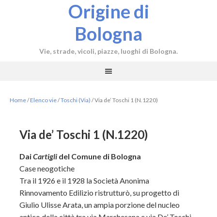
Origine di
Bologna
Vie, strade, vicoli, piazze, luoghi di Bologna.
Home
/
Elenco vie
/
Toschi (Via)
/
Via de’ Toschi 1 (N.1220)
Via de’ Toschi 1 (N.1220)
Dai
Cartigli
del Comune di Bologna
Case neogotiche
Tra il 1926 e il 1928 la Società Anonima
Rinnovamento Edilizio ristrutturò, su progetto di
Giulio Ulisse Arata, un ampia porzione del nucleo
antico della città tra via Marchesana e via De’ Toschi.