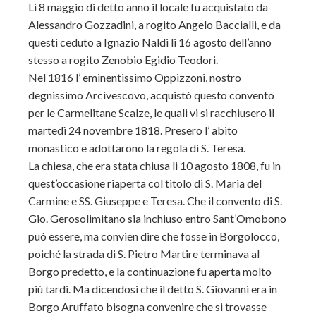
Li 8 maggio di detto anno il locale fu acquistato da
Alessandro Gozzadini, a rogito Angelo Baccialli, e da
questi ceduto a Ignazio Naldi li 16 agosto dell’anno
stesso a rogito Zenobio Egidio Teodori.
Nel 1816 l’ eminentissimo Oppizzoni, nostro
degnissimo Arcivescovo, acquistò questo convento
per le Carmelitane Scalze, le quali vi si racchiusero il
martedì 24 novembre 1818. Presero l’ abito
monastico e adottarono la regola di S. Teresa.
La chiesa, che era stata chiusa li 10 agosto 1808, fu in
quest’occasione riaperta col titolo di S. Maria del
Carmine e SS. Giuseppe e Teresa. Che il convento di S.
Gio. Gerosolimitano sia inchiuso entro Sant’Omobono
può essere, ma convien dire che fosse in Borgolocco,
poiché la strada di S. Pietro Martire terminava al
Borgo predetto, e la continuazione fu aperta molto
più tardi. Ma dicendosi che il detto S. Giovanni era in
Borgo Aruffato bisogna convenire che si trovasse