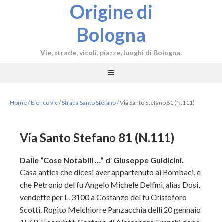
Origine di
Bologna
Vie, strade, vicoli, piazze, luoghi di Bologna.
Home
/
Elenco vie
/
Strada Santo Stefano
/
Via Santo Stefano 81 (N.111)
Via Santo Stefano 81 (N.111)
Dalle “Cose Notabili …” di Giuseppe Guidicini.
Casa antica che dicesi aver appartenuto ai Bombaci, e
che Petronio del fu Angelo Michele Delfini, alias Dosi,
vendette per L. 3100 a Costanzo del fu Cristoforo
Scotti. Rogito Melchiorre Panzacchia delli 20 gennaio
1569. L’ acquistò Gaetano di Alessandro Franchi dopo