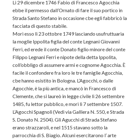
Li 29 dicembre 1746 Fabio di Francesco Agocchia
ebbe il permesso dall’Ornato di fare il suo portico in
Strada Santo Stefano in occasione cbe egli fabbricò la
facciata di questo stabile.
Morì esso li 23 ottobre 1749 lasciando usufruttuaria
la moglie Ippolita figlia del conte Legnani Giovanni
Ferri, ed erede il conte Donato figlio minore del conte
Filippo Legnani Ferri e nipote della detta Ippolita,
coll’obbligo di assumere armi e cognome Agocchia. È
facile il confondere fra loro le tre famiglie Agocchia,
cbe hanno esistito in Bologna. L’Agocchi, o dalle
Agocchie, è la più antica, e mancò in Francesco di
Clemente, che si laureò in legge civile li 26 settembre
1485, fu lettor pubblico, e morì li 7 settembre 1507.
L’Agocchi Spagnoli (Vedi via Galliera N. 550, e Strada
S. Donato N. 2504). Gli Agucchi di Strada Stefano
erano strazzaroli, e nel 1515 stavano sotto la
parrocchia di S. Biagio. Alcuni esercitarono l’ arte