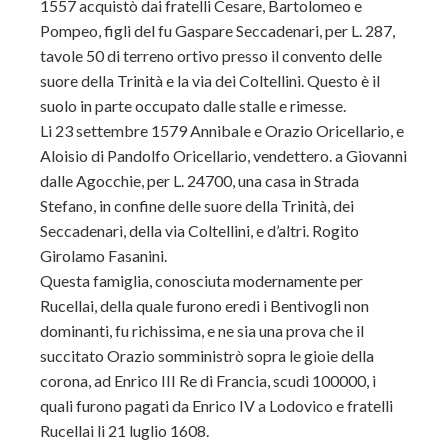
1557 acquistò dai fratelli Cesare, Bartolomeo e
Pompeo, figli del fu Gaspare Seccadenari, per L. 287,
tavole 50 di terreno ortivo presso il convento delle
suore della Trinità e la via dei Coltellini. Questo è il
suolo in parte occupato dalle stalle e rimesse.
Li 23 settembre 1579 Annibale e Orazio Oricellario, e
Aloisio di Pandolfo Oricellario, vendettero. a Giovanni
dalle Agocchie, per L. 24700, una casa in Strada
Stefano, in confine delle suore della Trinità, dei
Seccadenari, della via Coltellini, e d’altri. Rogito
Girolamo Fasanini.
Questa famiglia, conosciuta modernamente per
Rucellai, della quale furono eredi i Bentivogli non
dominanti, fu richissima, e ne sia una prova che il
succitato Orazio somministrò sopra le gioie della
corona, ad Enrico III Re di Francia, scudi 100000, i
quali furono pagati da Enrico IV a Lodovico e fratelli
Rucellai li 21 luglio 1608.