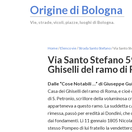
Origine di Bologna
Vie, strade, vicoli, piazze, luoghi di Bologna.
Home
/
Elenco vie
/
Strada Santo Stefano
/
Via Santo St
Via Santo Stefano 5
Ghiselli del ramo d
Dalle “Cose Notabili …” di Giuseppe Gui
Casa dei Ghiselli del ramo di Roma, e cioè
di S. Petronio, scrillore della voluminosa c
apparteneva a questo ramo. La suddetta casa,
rimessa, passò per eredità ai Dondini, che
dai fondamenti. Li 11 gennaio 1805 Nicola 
stesso Pompeo di lui fratello la vendetter