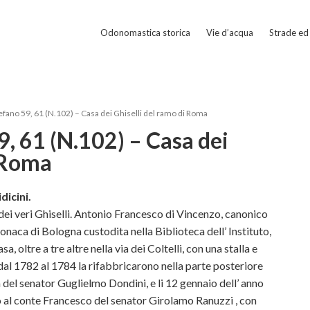
Odonomastica storica
Vie d’acqua
Strade ed 
efano 59, 61 (N.102) – Casa dei Ghiselli del ramo di Roma
9, 61 (N.102) – Casa dei
i Roma
dicini.
 dei veri Ghiselli. Antonio Francesco di Vincenzo, canonico
ronaca di Bologna custodita nella Biblioteca dell’ Instituto,
 oltre a tre altre nella via dei Coltelli, con una stalla e
 dal 1782 al 1784 la rifabbricarono nella parte posteriore
del senator Guglielmo Dondini, e li 12 gennaio dell’ anno
o al conte Francesco del senator Girolamo Ranuzzi , con