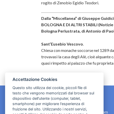
rogito di Zenobio Egidio Teodori.
Dalla “Miscellanea” di Giuseppe Guid
BOLOGNA E DI ALTRI STABILI (Notizie –
Bologna Perlustrata, di Antonio di Pao
Sant’Eusebio Vescovo
.
Chiesa con monache soccorse nel 1289 dal
trovavasi la casa degli Alè, cioè alquante ca
quasi rimpetto al palazzo che fu proprieta 
Accettazione Cookies
Questo sito utilizza dei cookie, piccoli file di
testo che vengono memorizzati dal browser sul
dispositivo dell'utente (computer, tablet,
CONTATTI
smartphone) per migliorare l'esperienza di
fruizione del sito. Utilizzando i nostri servizi,
contact.originebologna@gmail.com