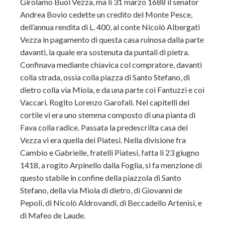
Girolamo Buoi Vezza, ma li 31 marzo 1688 il senator
Andrea Bovio cedette un credito del Monte Pesce,
dell’annua rendita di L. 400, al conte Nicolò Albergati
Vezza in pagamento di questa casa ruinosa dalla parte
davanti, la quale era sostenuta da puntali di pietra.
Confinava mediante chiavica col compratore, davanti
colla strada, ossia colla piazza di Santo Stefano, di
dietro colla via Miola, e da una parte coi Fantuzzi e coi
Vaccari. Rogito Lorenzo Garofali. Nei capitelli del
cortile vi era uno stemma composto di una pianta di
Fava colla radice. Passata la predescrilta casa dei
Vezza vi era quella dei Piatesi. Nella divisione fra
Cambio e Gabrielle, fratelli Piatesi, fatta li 23 giugno
1418, a rogito Arpinello dalla Foglia, si fa menzione di
questo stabile in confine della piazzola di Santo
Stefano, della via Miola di dietro, di Giovanni de
Pepoli, di Nicolò Aldrovandi, di Beccadello Artenisi, e
di Mafeo de Laude.