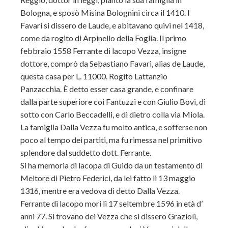
Bologna, e sposò Misina Bolognini circa il 1410. I
Favari si dissero de Laude, e abitavano quivi nel 1418,
come da rogito di Arpinello della Foglia. Il primo
febbraio 1558 Ferrante di lacopo Vezza, insigne
dottore, comprò da Sebastiano Favari, alias de Laude,
questa casa per L. 11000. Rogito Lattanzio
Panzacchia. È detto esser casa grande, e confinare
dalla parte superiore coi Fantuzzi e con Giulio Bovi, di
sotto con Carlo Beccadelli, e di dietro colla via Miola.
La famiglia Dalla Vezza fu molto antica, e sofferse non
poco al tempo dei partiti, ma fu rimessa nel primitivo
splendore dal suddetto dott. Ferrante.
Si ha memoria di lacopa di Guido da un testamento di
Meltore di Pietro Federici, da lei fatto li 13 maggio
1316, mentre era vedova di detto Dalla Vezza.
Ferrante di lacopo mori li 17 seltembre 1596 in età d’
anni 77. Si trovano dei Vezza che si dissero Grazioli,