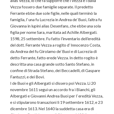
alias Vezza, lo che fa supporre che i Vezza e i dalla
Vezza fossero due famiglie separate. Il predetto
Ferrante ebbe due sole fìglie, nelle quali terminò la
famiglia, l’ una fu Lucrezia in Andrea de’ Buoi, l’altra fu
Giovanna in lupini alias Desenfans, che ebbe una sola
figlia per nome Sara, maritata ad Achille Albergati.
1598, 25 settembre. Fu fatto l’inventario dell’eredità
del dott. Ferrante Vezza a rogito d’ Innocenzo Costa,
da Andrea del fu Girolamo de’ Buoi e di Lucrezia di
detto Ferrante, fatto erede Vezza. In detto rogito è
descritta una casa grande sotto Santo Stefano, in
confine di Strada Stefano, dei Beccadelli, di Gaspare
Fantuzzi, e dei Bovi.
I de Buoi e gli Albergati si dissero poi Vezza. Li 20
novembre 1611 seguì un accordo fra i Bianchi, gli
Albergati e Giovanni Andrea Buoi per l’ eredità Vezza,
e si stipularono transazioni li 19 settembre 1612, e 23
dicembre 1613. Nel 1640 la suddetta casa era di