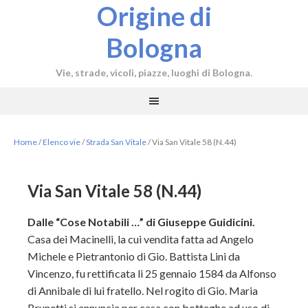
Origine di
Bologna
Vie, strade, vicoli, piazze, luoghi di Bologna.
Home
/
Elenco vie
/
Strada San Vitale
/
Via San Vitale 58 (N.44)
Via San Vitale 58 (N.44)
Dalle “Cose Notabili …” di Giuseppe Guidicini.
Casa dei Macinelli, la cui vendita fatta ad Angelo
Michele e Pietrantonio di Gio. Battista Lini da
Vincenzo, fu rettificata li 25 gennaio 1584 da Alfonso
di Annibale di lui fratello. Nel rogito di Gio. Maria
Brunetti si annuncia per casa con botteghe ad uso di