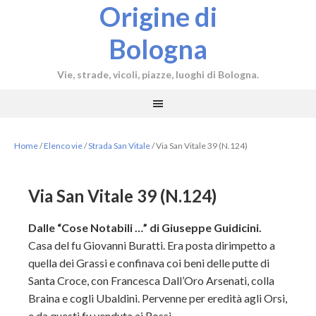
Origine di
Bologna
Vie, strade, vicoli, piazze, luoghi di Bologna.
Home
/
Elenco vie
/
Strada San Vitale
/
Via San Vitale 39 (N.124)
Via San Vitale 39 (N.124)
Dalle “Cose Notabili …” di Giuseppe Guidicini.
Casa del fu Giovanni Buratti. Era posta dirimpetto a
quella dei Grassi e confinava coi beni delle putte di
Santa Croce, con Francesca Dall’Oro Arsenati, colla
Braina e cogli Ubaldini. Pervenne per eredità agli Orsi,
e da questi fu venduta ai Rossi.