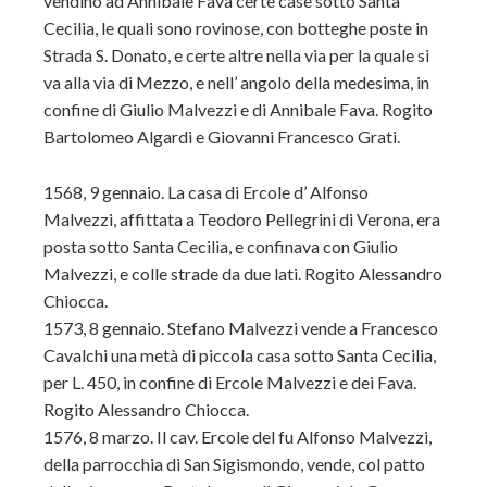
vendino ad Annibale Fava certe case sotto Santa
Cecilia, le quali sono rovinose, con botteghe poste in
Strada S. Donato, e certe altre nella via per la quale si
va alla via di Mezzo, e nell’ angolo della medesima, in
confine di Giulio Malvezzi e di Annibale Fava. Rogito
Bartolomeo Algardi e Giovanni Francesco Grati.
1568, 9 gennaio. La casa di Ercole d’ Alfonso
Malvezzi, affittata a Teodoro Pellegrini di Verona, era
posta sotto Santa Cecilia, e confinava con Giulio
Malvezzi, e colle strade da due lati. Rogito Alessandro
Chiocca.
1573, 8 gennaio. Stefano Malvezzi vende a Francesco
Cavalchi una metà di piccola casa sotto Santa Cecilia,
per L. 450, in confine di Ercole Malvezzi e dei Fava.
Rogito Alessandro Chiocca.
1576, 8 marzo. Il cav. Ercole del fu Alfonso Malvezzi,
della parrocchia di San Sigismondo, vende, col patto