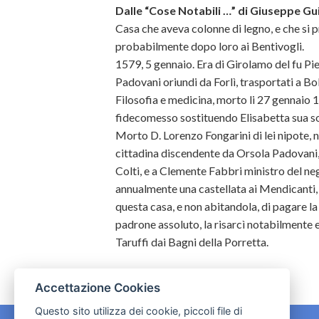
Dalle “Cose Notabili …” di Giuseppe Gui
Casa che aveva colonne di legno, e che si p
probabilmente dopo loro ai Bentivogli.
1579, 5 gennaio. Era di Girolamo del fu Pi
Padovani oriundi da Forlì, trasportati a 
Filosofia e medicina, morto li 27 gennaio 
fidecomesso sostituendo Elisabetta sua sor
Morto D. Lorenzo Fongarini di lei nipote, 
cittadina discendente da Orsola Padovani, 
Colti, e a Clemente Fabbri ministro del n
annualmente una castellata ai Mendicanti, 
questa casa, e non abitandola, di pagare la
padrone assoluto, la risarcì notabilmente e
Taruffi dai Bagni della Porretta.
Accettazione Cookies
Questo sito utilizza dei cookie, piccoli file di