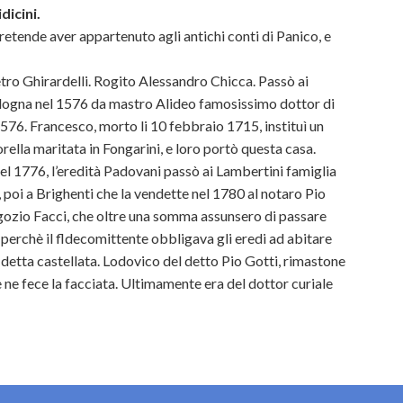
dicini.
retende aver appartenuto agli antichi conti di Panico, e
etro Ghirardelli. Rogito Alessandro Chicca. Passò ai
Bologna nel 1576 da mastro Alideo famosissimo dottor di
1576. Francesco, morto li 10 febbraio 1715, instituì un
ella maritata in Fongarini, e loro portò questa casa.
nel 1776, l’eredità Padovani passò ai Lambertini famiglia
poi a Brighenti che la vendette nel 1780 al notaro Pio
egozio Facci, che oltre una somma assunsero di passare
perchè il fldecomittente obbligava gli eredi ad abitare
 detta castellata. Lodovico del detto Pio Gotti, rimastone
 ne fece la facciata. Ultimamente era del dottor curiale