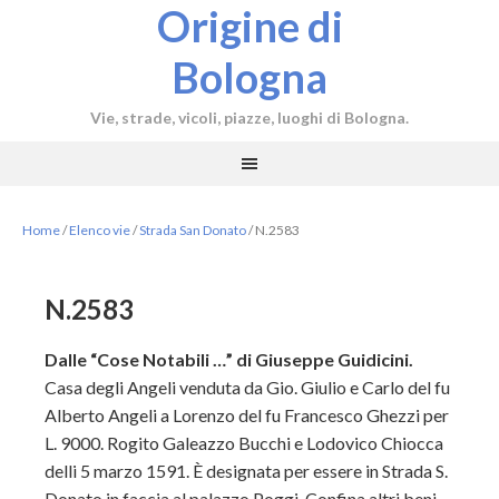
Origine di
Bologna
Vie, strade, vicoli, piazze, luoghi di Bologna.
Home
/
Elenco vie
/
Strada San Donato
/
N.2583
N.2583
Dalle “Cose Notabili …” di Giuseppe Guidicini.
Casa degli Angeli venduta da Gio. Giulio e Carlo del fu
Alberto Angeli a Lorenzo del fu Francesco Ghezzi per
L. 9000. Rogito Galeazzo Bucchi e Lodovico Chiocca
delli 5 marzo 1591. È designata per essere in Strada S.
Donato in faccia al palazzo Poggi. Confina altri beni