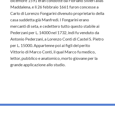
dicembre 1591 eran condotte da Floriano Sivieri alias
Maddalena, e li 26 febbraio 1661 furon concesse a
Carlo di Lorenzo Fongarini divenuto proprietario della
casa suddetta già Manfredi. I Fongarini erano
mercanti di seta, e cedettero tutto questo stabile ai
Pederzani per L. 14000 nel 1732, indi fu venduto da
Antonio Pederzani, a Lorenzo Conti di Castel S. Pietro
per L. 15000. Appartenne poi ai figli del perito
Vittorio di Marco Conti, il qual Marco fu medico,
lettor, pubblico e anatomico, morto giovane per la
grande applicazione allo studio.