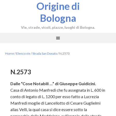
Origine di
Bologna
Vie, strade, vicoli, piazze, luoghi di Bologna.
Home
/
Elenco vie
/
Strada San Donato
/
N.2573
N.2573
Dalle “Cose Notabili …” di Giuseppe Guidicini.
Casa di Antonio Manfredi che fu assegnata in L. 600 in
conto di legato di L. 1200 per esso fatto a Lucrezia
Manfredi moglie di Lancellotto di Cesare Guglielmi
alias Velli, la qual casa si dice essere sotto la
parrocchia della Maddalena, sull’angolo delle strade