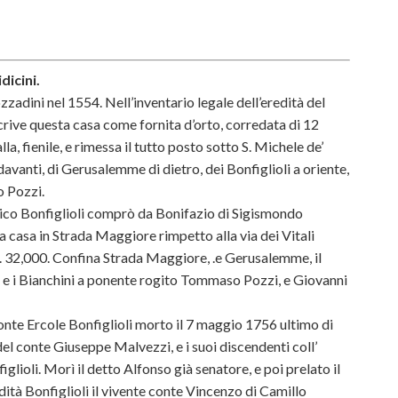
dicini.
zzadini nel 1554. Nell’inventario legale dell’eredità del
rive questa casa come fornita d’orto, corredata di 12
a, fienile, e rimessa il tutto posto sotto S. Michele de’
avanti, di Gerusalemme di dietro, dei Bonfiglioli a oriente,
 Pozzi.
vico Bonfiglioli comprò da Bonifazio di Sigismondo
 casa in Strada Maggiore rimpetto alla via dei Vitali
L. 32,000. Confina Strada Maggiore, .e Gerusalemme, il
 e i Bianchini a ponente rogito Tommaso Pozzi, e Giovanni
onte Ercole Bonfiglioli morto il 7 maggio 1756 ultimo di
del conte Giuseppe Malvezzi, e i suoi discendenti coll’
ioli. Morì il detto Alfonso già senatore, e poi prelato il
ità Bonfiglioli il vivente conte Vincenzo di Camillo