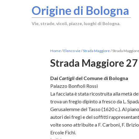
Origine di Bologna
Vie, strade, vicoli, piazze, luoghi di Bologna.
Home
/
Elenco vie
/
Strada Maggiore
/
Strada Maggiore
Strada Maggiore 27
Dai
Cartigli
del Comune di Bologna
Palazzo Bonfioli Rossi
La facciata è stata ricostruita alla metà d
trova un fregio dipinto a fresco da L. Spada
Gerusalemme del Tasso (1620 c.). Al piano no
autori dei fregi e del soffitti rappresentan
volte sono attribuite a F. Carboni, F. Brizio
Ercole Fichi.