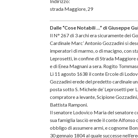
Indirizzo:
strada Maggiore, 29
Dalle “Cose Notabili …” di Giuseppe Gui
Il N° 267 di 3 archi era sicuramente dei Go
Cardinale Marc’ Antonio Gozzadini si desc
imperatori di marmo, o di macigno, con stall
Leprosetti, in confine di Strada Maggiore d
e di Enea Magnani a sera. Rogito Tommaso
Li 11 agosto 1638 il conte Ercole di Lodo
Gozzadini erede del predetto cardinale una
posta sotto S. Michele de’ Leprosetti per 
compratore a levante, Scipione Gozzadini,
Battista Ramponi.
Il senatore Lodovico Maria del senatore c
sua famiglia lasciò erede il conte Alfonso 
obbligo di assumere armi, e cognome Bonfigl
30 gennaio 1804 al quale successe nell’ered