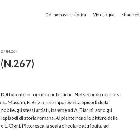
Odonomastica storica
Vie d’acqua
Strade ed 
 27 (N.267)
 (N.267)
ell’Ottocento in forme neoclassiche. Nel secondo cortile si
, L. Massari, F. Brizio, che rappresenta episodi della
bile, gli stessi artisti, insieme ad A. Tiarini, sono gli
ti episodi di storia romana. Al pianterreno le pitture delle
 e L. Cigni. Pittoresca la scala circolare attribuita ad