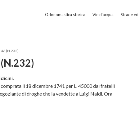
Odonomastica storica
Vie d’acqua
Strade ed 
 46 (N.232)
 (N.232)
dicini.
 comprata li 18 dicembre 1741 per L. 45000 dai fratelli
negoziante di droghe che la vendette a Luigi Naldi. Ora