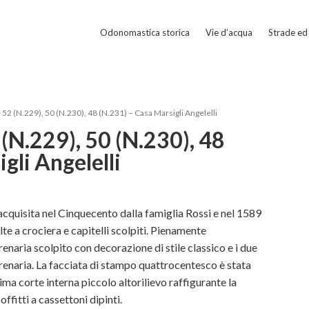
Odonomastica storica
Vie d’acqua
Strade ed 
52 (N.229), 50 (N.230), 48 (N.231) – Casa Marsigli Angelelli
(N.229), 50 (N.230), 48
gli Angelelli
acquisita nel Cinquecento dalla famiglia Rossi e nel 1589
te a crociera e capitelli scolpiti. Pienamente
renaria scolpito con decorazione di stile classico e i due
 arenaria. La facciata di stampo quattrocentesco è stata
rima corte interna piccolo altorilievo raffigurante la
fitti a cassettoni dipinti.