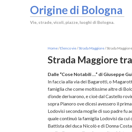
Origine di Bologna
Vie, strade, vicoli, piazze, luoghi di Bologna.
Home
/
Elenco vie
/
Strada Maggiore
/
Strada Maggiore 
Strada Maggiore tra 
Dalle “Cose Notabili …” di Giuseppe Gui
In faccia alla via dei Bagarotti, o Magarot
famiglia che come moltissime altre di Bol
d’onde derivarono, e cioè dal Castello ro
sopra Pianoro ove dicesi avessero il primat
Lodovisi seconda moglie di suo padre fu ad
quale continuò la famiglia Lodovisi da cui
Battista del duca Nicolò e di Donna Costan