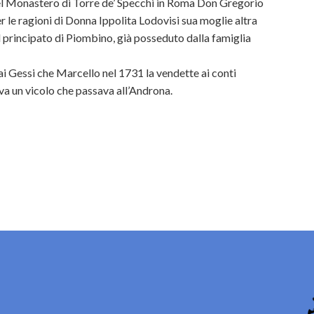
nel Monastero di Torre de’ Specchi in Roma Don Gregorio
e ragioni di Donna Ippolita Lodovisi sua moglie altra
l principato di Piombino, già posseduto dalla famiglia
i Gessi che Marcello nel 1731 la vendette ai conti
va un vicolo che passava all’Androna.