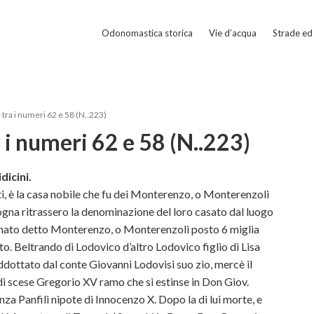
Odonomastica storica
Vie d’acqua
Strade ed 
tra i numeri 62 e 58 (N..223)
i numeri 62 e 58 (N..223)
dicini.
ti, è la casa nobile che fu dei Monterenzo, o Monterenzoli
ogna ritrassero la denominazione del loro casato dal luogo
vinato detto Monterenzo, o Monterenzoli posto 6 miglia
o. Beltrando di Lodovico d’altro Lodovico figlio di Lisa
dottato dal conte Giovanni Lodovisi suo zio, mercè il
 di scese Gregorio XV ramo che si estinse in Don Giov.
za Panfili nipote di Innocenzo X. Dopo la di lui morte, e