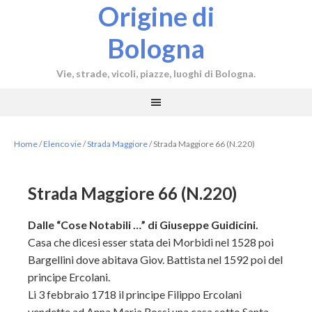
Origine di
Bologna
Vie, strade, vicoli, piazze, luoghi di Bologna.
Home
/
Elenco vie
/
Strada Maggiore
/
Strada Maggiore 66 (N.220)
Strada Maggiore 66 (N.220)
Dalle “Cose Notabili …” di Giuseppe Guidicini.
Casa che dicesi esser stata dei Morbidi nel 1528 poi
Bargellini dove abitava Giov. Battista nel 1592 poi del
principe Ercolani.
Li 3 febbraio 1718 il principe Filippo Ercolani
vendette ad Anna Maria Rossi una casa sotto Santa