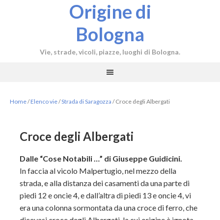
Origine di
Bologna
Vie, strade, vicoli, piazze, luoghi di Bologna.
Home
/
Elenco vie
/
Strada di Saragozza
/
Croce degli Albergati
Croce degli Albergati
Dalle “Cose Notabili …” di Giuseppe Guidicini.
In faccia al vicolo Malpertugio, nel mezzo della
strada, e alla distanza dei casamenti da una parte di
piedi 12 e oncie 4, e dall’altra di piedi 13 e oncie 4, vi
era una colonna sormontata da una croce di ferro, che
dicevasi croce degli Albergati, la cui origine è ignota.