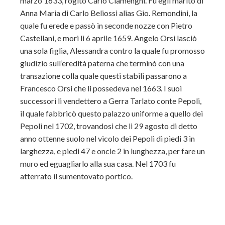
marzo 1633, rogito Carlo Ciamenghi. Fu egli marito di
Anna Maria di Carlo Beliossi alias Gio. Remondini, la
quale fu erede e passò in seconde nozze con Pietro
Castellani, e mori li 6 aprile 1659. Angelo Orsi lasciò
una sola figlia, Alessandra contro la quale fu promosso
giudizio sull’eredità paterna che terminò con una
transazione colla quale questi stabili passarono a
Francesco Orsi che li possedeva nel 1663. I suoi
successori li vendettero a Gerra Tarlato conte Pepoli,
il quale fabbricò questo palazzo uniforme a quello dei
Pepoli nel 1702, trovandosi che li 29 agosto di detto
anno ottenne suolo nel vicolo dei Pepoli di piedi 3 in
larghezza, e piedi 47 e oncie 2 in lunghezza, per fare un
muro ed eguagliarlo alla sua casa. Nel 1703 fu
atterrato il sumentovato portico.