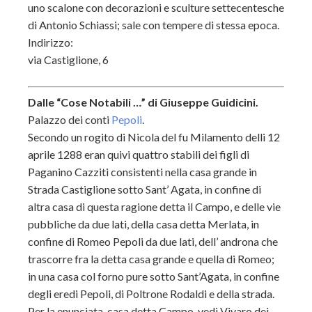
uno scalone con decorazioni e sculture settecentesche
di Antonio Schiassi; sale con tempere di stessa epoca.
Indirizzo:
via Castiglione, 6
Dalle “Cose Notabili …” di Giuseppe Guidicini.
Palazzo dei conti
Pepoli
.
Secondo un rogito di Nicola del fu Milamento delli 12
aprile 1288 eran quivi quattro stabili dei figli di
Paganino Cazziti consistenti nella casa grande in
Strada Castiglione sotto Sant’ Agata, in confine di
altra casa di questa ragione detta il Campo, e delle vie
pubbliche da due lati, della casa detta Merlata, in
confine di Romeo Pepoli da due lati, dell’ androna che
trascorre fra la detta casa grande e quella di Romeo;
in una casa col forno pure sotto Sant’Agata, in confine
degli eredi Pepoli, di Poltrone Rodaldi e della strada.
Per la enunciata ,casa detta Campo, vedi Vivaro dei