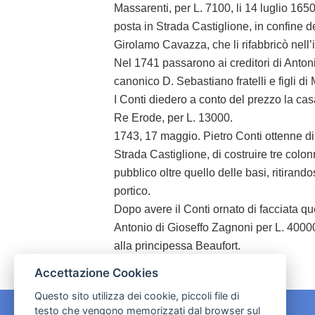
Massarenti, per L. 7100, li 14 luglio 1650
posta in Strada Castiglione, in confine de
Girolamo Cavazza, che li rifabbricò nell’
Nel 1741 passarono ai creditori di Antoni
canonico D. Sebastiano fratelli e figli di
I Conti diedero a conto del prezzo la cas
Re Erode, per L. 13000.
1743, 17 maggio. Pietro Conti ottenne di l
Strada Castiglione, di costruire tre colo
pubblico oltre quello delle basi, ritirand
portico.
Dopo avere il Conti ornato di facciata q
Antonio di Gioseffo Zagnoni per L. 400
alla principessa Beaufort.
Accettazione Cookies
Questo sito utilizza dei cookie, piccoli file di
testo che vengono memorizzati dal browser sul