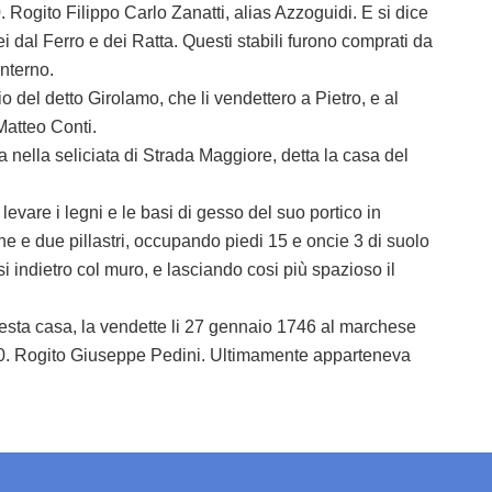
. Rogito Filippo Carlo Zanatti, alias Azzoguidi. E si dice
i dal Ferro e dei Ratta. Questi stabili furono comprati da
interno.
o del detto Girolamo, che li vendettero a Pietro, e al
 Matteo Conti.
a nella seliciata di Strada Maggiore, detta la casa del
evare i legni e le basi di gesso del suo portico in
nne e due pillastri, occupando piedi 15 e oncie 3 di suolo
osi indietro col muro, e lasciando cosi più spazioso il
uesta casa, la vendette li 27 gennaio 1746 al marchese
00. Rogito Giuseppe Pedini. Ultimamente apparteneva