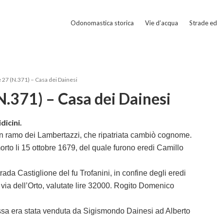
Odonomastica storica
Vie d’acqua
Strade ed 
e 27 (N.371) – Casa dei Dainesi
N.371) – Casa dei Dainesi
dicini.
 un ramo dei Lambertazzi, che ripatriata cambiò cognome.
morto li 15 ottobre 1679, del quale furono eredi Camillo
ada Castiglione del fu Trofanini, in confine degli eredi
 via dell’Orto, valutate lire 32000. Rogito Domenico
a era stata venduta da Sigismondo Dainesi ad Alberto