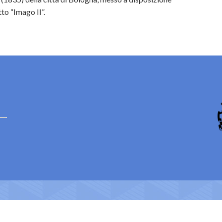
to “Imago II”.