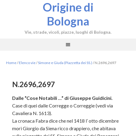
Origine di
Bologna
Vie, strade, vicoli, piazze, luoghi di Bologna.
Home
/
Elenco vie
/
Simone e Giuda (Piazzetta dei SS.)
/
N.2696,2697
N.2696,2697
Dalle “Cose Notabili …” di Giuseppe Guidicini.
Case di quei dalle Corregge o Correggie (vedi via
Cavaliera N. 1613).
La cronaca Fabra dice che nel 1418 l’ otto dicembre
morì Giorgio da Siena ricco drappiero, che abitava
sulla piazzetta dei SS. Simone e Giuda dei Papazzoni