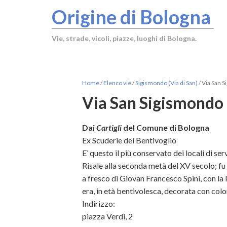
Origine di Bologna
Vie, strade, vicoli, piazze, luoghi di Bologna.
Home
/
Elenco vie
/
Sigismondo (Via di San)
/
Via San S
Via San Sigismondo
Dai
Cartigli
del Comune di Bologna
Ex Scuderie dei Bentivoglio
E’ questo il più conservato dei locali di se
Risale alla seconda metà del XV secolo; fu
a fresco di Giovan Francesco Spini, con la P
era, in età bentivolesca, decorata con colo
Indirizzo:
piazza Verdi, 2