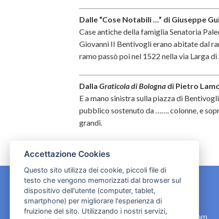
Dalle “Cose Notabili …” di Giuseppe Gui
Case antiche della famiglia Senatoria Paleot
Giovanni II Bentivogli erano abitate dal 
ramo passò poi nel 1522 nella via Larga di 
Dalla
Graticola di Bologna
di Pietro Lamo
E a mano sinistra sulla piazza di Bentivogl
pubblico sostenuto da ……. colonne, e sopra
grandi.
Accettazione Cookies
Questo sito utilizza dei cookie, piccoli file di
testo che vengono memorizzati dal browser sul
dispositivo dell'utente (computer, tablet,
CONTATTI
smartphone) per migliorare l'esperienza di
fruizione del sito. Utilizzando i nostri servizi,
contact.originebologna@gmail.com