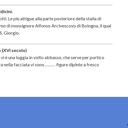
dicini.
ti. Le più attigue alla parte posteriore della stalla di
ramo di monsignore Alfonso Arcivescovo di Bologna, il qual
S. Giorgio.
 (XVI secolo)
i vi è una loggia in volto abbasso, che serve per portico
 nella facciata vi sono ……… figure dipinte a fresco