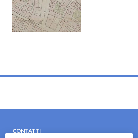
_
CONTATTI