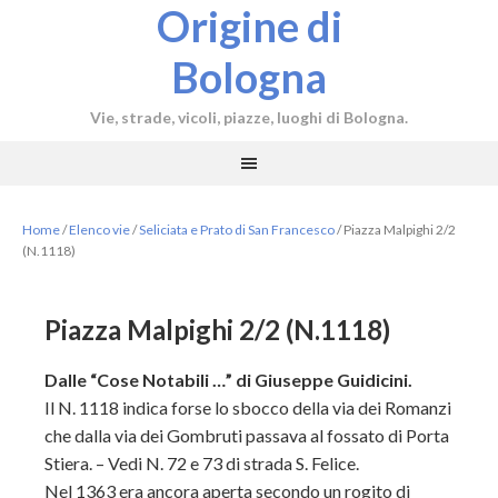
Origine di
Bologna
Vie, strade, vicoli, piazze, luoghi di Bologna.
Home
/
Elenco vie
/
Seliciata e Prato di San Francesco
/
Piazza Malpighi 2/2
(N.1118)
Piazza Malpighi 2/2 (N.1118)
Dalle “Cose Notabili …” di Giuseppe Guidicini.
Il N. 1118 indica forse lo sbocco della via dei Romanzi
che dalla via dei Gombruti passava al fossato di Porta
Stiera. – Vedi N. 72 e 73 di strada S. Felice.
Nel 1363 era ancora aperta secondo un rogito di