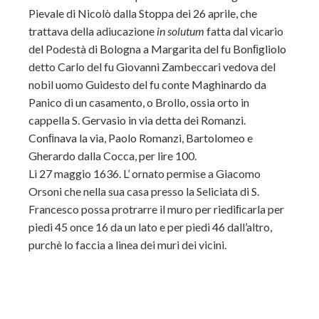
Pievale di Nicolò dalla Stoppa dei 26 aprile, che
trattava della adiucazione
in solutum
fatta dal vicario
del Podestà di Bologna a Margarita del fu Bonﬁgliolo
detto Carlo del fu Giovanni Zambeccari vedova del
nobil uomo Guidesto del fu conte Maghinardo da
Panico di un casamento, o Brollo, ossia orto in
cappella S. Gervasio in via detta dei Romanzi.
Conﬁnava la via, Paolo Romanzi, Bartolomeo e
Gherardo dalla Cocca, per lire 100.
Li 27 maggio 1636. L’ ornato permise a Giacomo
Orsoni che nella sua casa presso la Seliciata di S.
Francesco possa protrarre il muro per riediﬁcarla per
piedi 45 once 16 da un lato e per piedi 46 dall’altro,
purchè lo faccia a linea dei muri dei vicini.