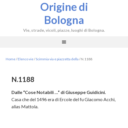
Origine di
Bologna
Vie, strade, vicoli, piazze, luoghi di Bologna.
Home
/
Elenco vie
/
Scimmia via e piazzetta della
/
N.1188
N.1188
Dalle “Cose Notabili …” di Giuseppe Guidicini.
Casa che del 1496 era di Ercole del fu Giacomo Acchi,
alias Mattola.