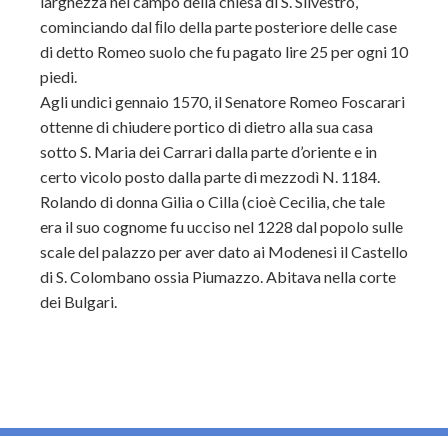
larghezza nel campo della chiesa di S. Silvestro,
cominciando dal ﬁlo della parte posteriore delle case
di detto Romeo suolo che fu pagato lire 25 per ogni 10
piedi.
Agli undici gennaio 1570, il Senatore Romeo Foscarari
ottenne di chiudere portico di dietro alla sua casa
sotto S. Maria dei Carrari dalla parte d’oriente e in
certo vicolo posto dalla parte di mezzodì N. 1184.
Rolando di donna Gilia o Cilla (cioè Cecilia, che tale
era il suo cognome fu ucciso nel 1228 dal popolo sulle
scale del palazzo per aver dato ai Modenesi il Castello
di S. Colombano ossia Piumazzo. Abitava nella corte
dei Bulgari.