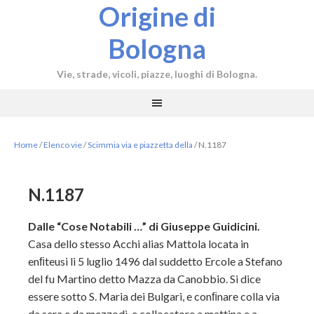
Origine di
Bologna
Vie, strade, vicoli, piazze, luoghi di Bologna.
Home
/
Elenco vie
/
Scimmia via e piazzetta della
/
N.1187
N.1187
Dalle “Cose Notabili …” di Giuseppe Guidicini.
Casa dello stesso Acchi alias Mattola locata in
enﬁteusi li 5 luglio 1496 dal suddetto Ercole a Stefano
del fu Martino detto Mazza da Canobbio. Si dice
essere sotto S. Maria dei Bulgari, e conﬁnare colla via
da sera e da mezzodì, e collocatore a mattina e a