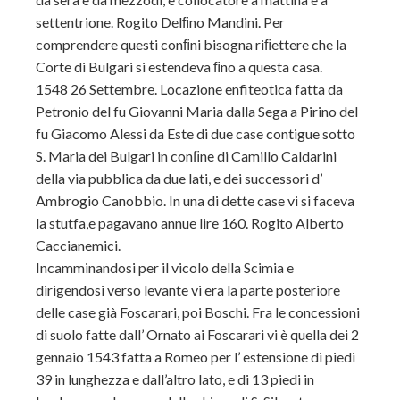
settentrione. Rogito Delﬁno Mandini. Per
comprendere questi conﬁni bisogna riﬁettere che la
Corte di Bulgari si estendeva ﬁno a questa casa.
1548 26 Settembre. Locazione enfiteotica fatta da
Petronio del fu Giovanni Maria dalla Sega a Pirino del
fu Giacomo Alessi da Este di due case contigue sotto
S. Maria dei Bulgari in conﬁne di Camillo Caldarini
della via pubblica da due lati, e dei successori d’
Ambrogio Canobbio. In una di dette case vi si faceva
la stutfa,e pagavano annue lire 160. Rogito Alberto
Caccianemici.
Incamminandosi per il vicolo della Scimia e
dirigendosi verso levante vi era la parte posteriore
delle case già Foscarari, poi Boschi. Fra le concessioni
di suolo fatte dall’ Ornato ai Foscarari vi è quella dei 2
gennaio 1543 fatta a Romeo per l’ estensione di piedi
39 in lunghezza e dall’altro lato, e di 13 piedi in